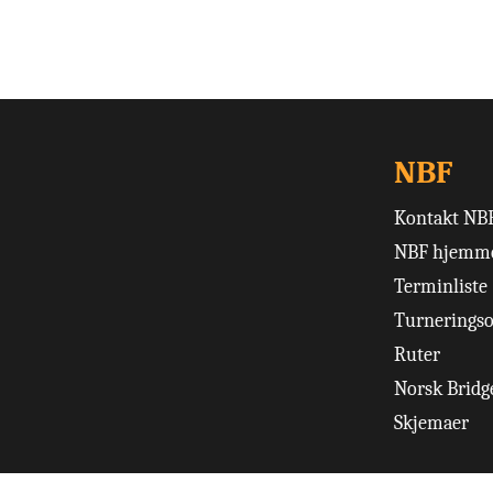
NBF
Kontakt NB
NBF hjemme
Terminliste
Turneringso
Ruter
Norsk Bridge
Skjemaer