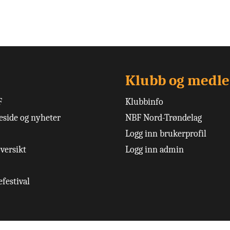
Klubb og medl
F
Klubbinfo
side og nyheter
NBF Nord-Trøndelag
Logg inn brukerprofil
versikt
Logg inn admin
festival