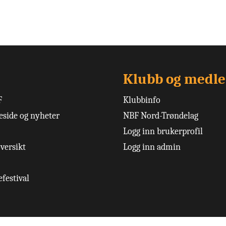
Klubb og medl
F
Klubbinfo
side og nyheter
NBF Nord-Trøndelag
Logg inn brukerprofil
versikt
Logg inn admin
festival