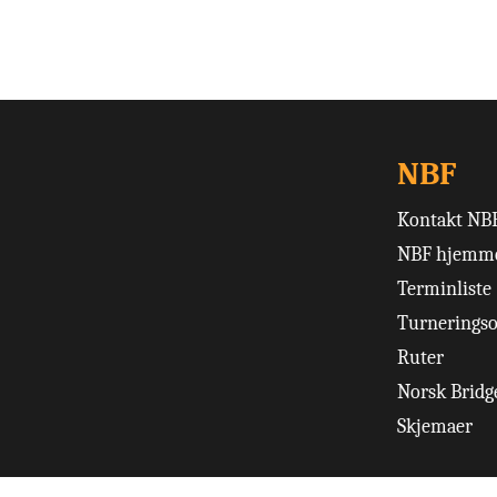
NBF
Kontakt NB
NBF hjemme
Terminliste
Turneringso
Ruter
Norsk Bridge
Skjemaer