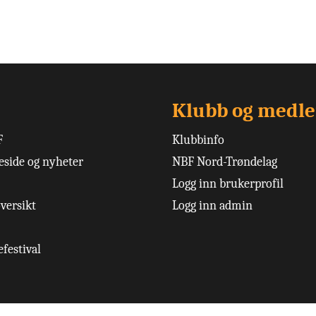
Klubb og medl
F
Klubbinfo
side og nyheter
NBF Nord-Trøndelag
Logg inn brukerprofil
versikt
Logg inn admin
festival