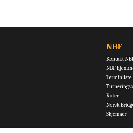
NBF
Kontakt NB
NBF hjemme
Terminliste
Turneringso
Ruter
Norsk Bridge
Skjemaer