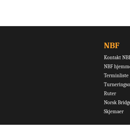
NBF
Kontakt NB
NBF hjemme
Terminliste
Turneringso
Ruter
Norsk Bridge
Skjemaer