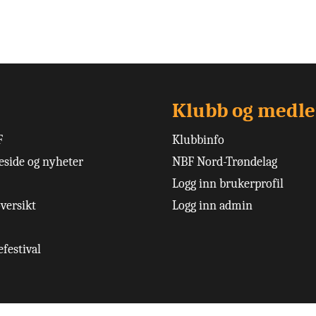
Klubb og medl
F
Klubbinfo
side og nyheter
NBF Nord-Trøndelag
Logg inn brukerprofil
versikt
Logg inn admin
festival