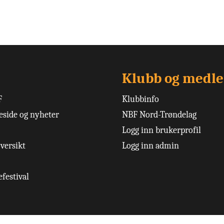
Klubb og medl
F
Klubbinfo
side og nyheter
NBF Nord-Trøndelag
Logg inn brukerprofil
versikt
Logg inn admin
festival