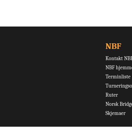
NBF
Kontakt NB
NBF hjemme
Terminliste
Turneringso
Ruter
Norsk Bridge
Skjemaer